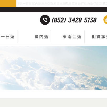
本港一日遊,國內遊,東南亞遊,租賃旅遊巴,旅行團,旅行社,自由行套票,酒店預訂,