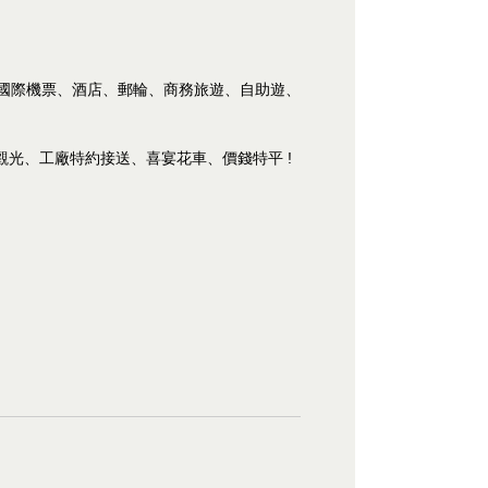
、國際機票、酒店、郵輪、商務旅遊、自助遊、
、觀光、工廠特約接送、喜宴花車、價錢特平 !