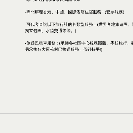
-專門辦理香港、中國、國際酒店住宿服務 : (套票服務)
-可代客查詢以下旅行社的各類型服務：(世界各地旅遊團
獨立包團、水陸交通等等。)
-旅遊巴租車服務 : (承接各社區中心服務團體、學校旅行
另承接各大屋苑村巴接送服務，價錢特平!)