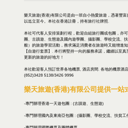
樂天旅遊(香港)有限公司是由一班自小熱愛旅遊，憑著豐
以迄立至今。本社在香港註冊，持有旅行社牌照.
本社可代客人安排策劃行程，歡迎自組旅行團或包團，亦可參
團、古蹟遊、生態遊及國內遊學團、攝影團、學校交流、
般）的旅遊學習活動，務求滿足消費者在旅遊時又能增進
【自遊行套票】. 本行將堅持一向的服務承諾，繼續以至
更新的旅遊的好地方！
本社歡迎客人預訂世界各地機票, 酒店房間. 各地的機票酒店
(852)3428 5138/3426 9996
樂天旅遊(香港)有限公司提供一站
-專門辦理香港一天遊包團 : (古蹟遊、生態遊)
-專門辦理國內及東南亞包團 : (攝影團、學校交流、扶貧工
-專門辦理國際機票及團體機票