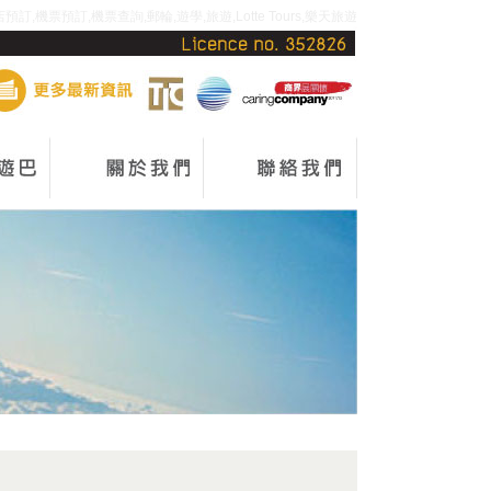
機票預訂,機票查詢,郵輪,遊學,旅遊,Lotte Tours,樂天旅遊