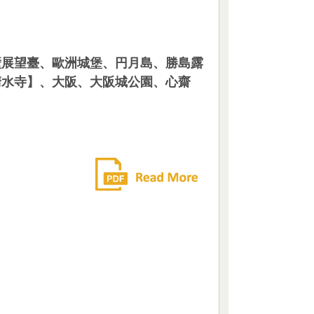
壁展望臺、歐洲城堡、円月島、勝島露
清水寺】、大阪、大阪城公園、心齋