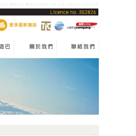
,機票預訂,機票查詢,郵輪,遊學,旅遊,Lotte Tours,樂天旅遊