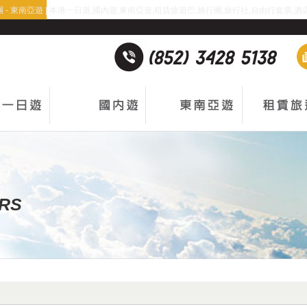
- 東南亞遊 | 本港一日遊,國內遊,東南亞遊,租賃旅遊巴,旅行團,旅行社,自由行套票,酒店預訂
URS